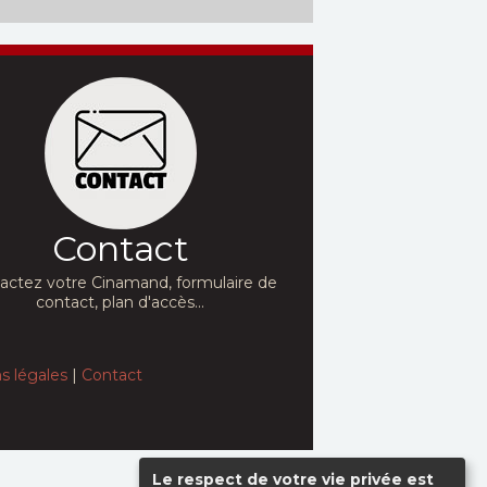
Contact
actez votre Cinamand, formulaire de
contact, plan d'accès...
s légales
|
Contact
Le respect de votre vie privée est
Haut de page