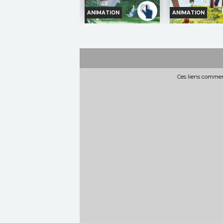
ANIMATION
ANIMATION
RITA ET
UN PETIT AI
CROCODILE
FAMILLE
Horaires et Infos
Horaires et In
Bande-annonce
Bande-annon
Ces liens commerc
Réservation
Réservatio
TOUT PUBLIC
TOUT PUBLI
VF
TOUT
TOUT
Rita, petite
La fa
PUBLIC
PUBLIC
fille de
ce n'
quatre ans au caractère
du bonheur ! En
bien trempé, découvre le
condition de ne 
monde en compagnie de
disputer ni de fa
son fidèle ami, Crocodile
caprices ! Et si 
qui vit dans une
soin les uns des 
baignoire et...
était...
Réalisation :
Siri
Réalisation :
N
Melchior
Makiko, Karpova...
Acteurs :
Lotte Heijs,
Polly Lindeboom,...
Dans votre cin
02/08/2026