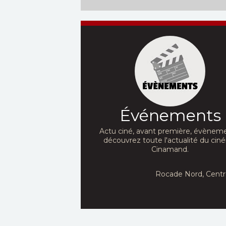
Dans votre cinéma
:
Date de sort
26/07/2026
11/09/2019
Date de sortie :
07/02/2018
Événements
Actu ciné, avant première, évèneme
découvrez toute l'actualité du ci
Cinamand.
Rocade Nord, Centr