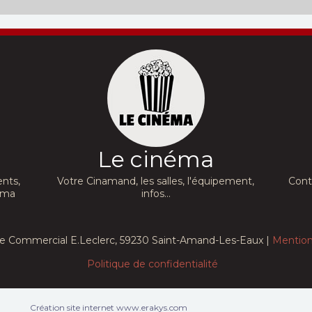
ie :
Dans votre cinéma
:
16/08/2026
09/08/2026
Date de sortie :
Date de sortie :
07/10/2026
04/02/2015
Le cinéma
nts,
Votre Cinamand, les salles, l'équipement,
Cont
néma
infos...
e Commercial E.Leclerc, 59230 Saint-Amand-Les-Eaux |
Mention
Politique de confidentialité
Création site internet www.erakys.com