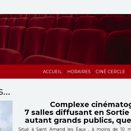
|
|
|
ACCUEIL
HORAIRES
CINÉ CERCLE
..
Complexe cinémato
7 salles diffusant en Sortie
autant grands publics, que
Situé à Saint Amand les Eaux , à moins de 10 mi