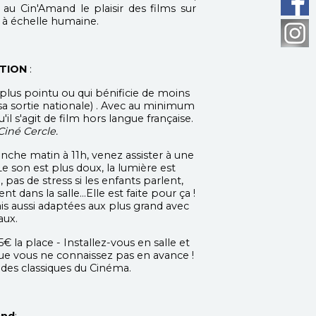
 au Cin'Amand le plaisir des films sur
t à échelle humaine.
TION
:
plus pointu ou qui bénificie de moins
sa sortie nationale) . Avec au minimum
l s'agit de film hors langue française.
Ciné Cercle.
che matin à 11h, venez assister à une
e son est plus doux, la lumière est
 pas de stress si les enfants parlent,
dans la salle...Elle est faite pour ça !
is aussi adaptées aux plus grand avec
aux.
€ la place - Installez-vous en salle et
que vous ne connaissez pas en avance !
t des classiques du Cinéma.