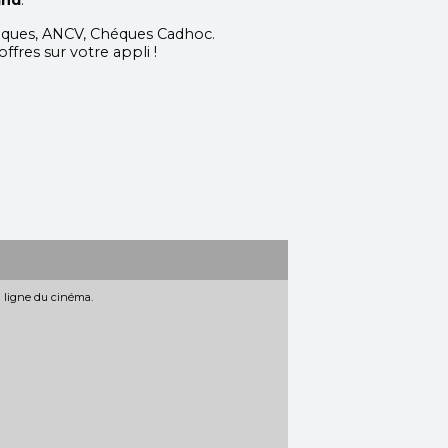
and
:
éques, ANCV, Chéques Cadhoc.
ffres sur votre appli !
n ligne du cinéma.