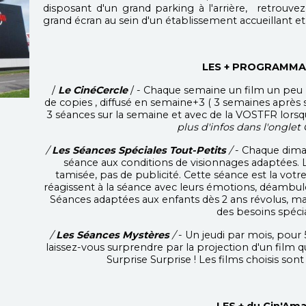
disposant d'un grand parking à l'arrière, retrouvez
grand écran au sein d'un établissement accueillant e
LES + PROGRAMMA
/
Le CinéCercle
/ - Chaque semaine un film un peu 
de copies , diffusé en semaine+3 ( 3 semaines après 
3 séances sur la semaine et avec de la VOSTFR lorsqu'i
plus d'infos dans l'onglet 
/
Les Séances Spéciales Tout-Petits
/
- Chaque diman
séance aux conditions de visionnages adaptées. L
tamisée, pas de publicité. Cette séance est la votre,
réagissent à la séance avec leurs émotions, déambulent 
Séances adaptées aux enfants dès 2 ans révolus, ma
des besoins spéci
/
Les Séances Mystères
/
- Un jeudi par mois, pour 5
laissez-vous surprendre par la projection d'un film 
Surprise Surprise ! Les films choisis son