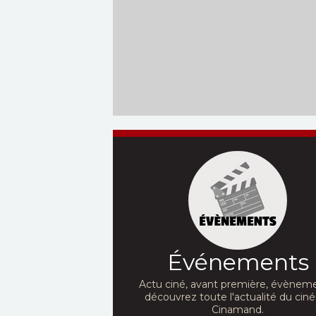
Événements
Actu ciné, avant première, évèneme
découvrez toute l'actualité du ci
Cinamand.