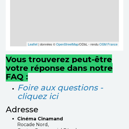
Leaflet
| données ©
OpenStreetMap
/ODbL - rendu
OSM France
Vous trouverez peut-être
votre réponse dans notre
FAQ :
Foire aux questions -
cliquez ici
Adresse
Cinéma Cinamand
Rocade Nord,