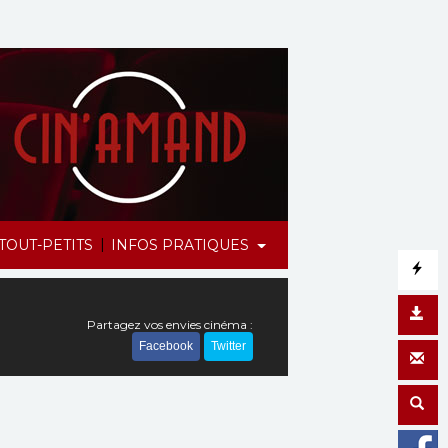
|
TOUT-PETITS
INFOS PRATIQUES
Partagez vos envies cinéma :
Facebook
Twitter