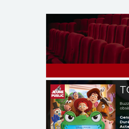
T
Buzz,
obsèd
Genr
Duré
Acte