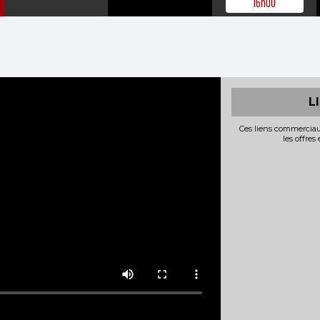
16h00
L
Ces liens commerciau
les offres