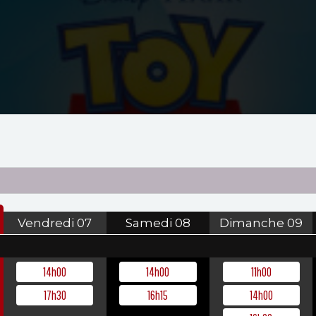
Vendredi
07
Samedi
08
Dimanche
09
14h00
14h00
11h00
17h30
16h15
14h00