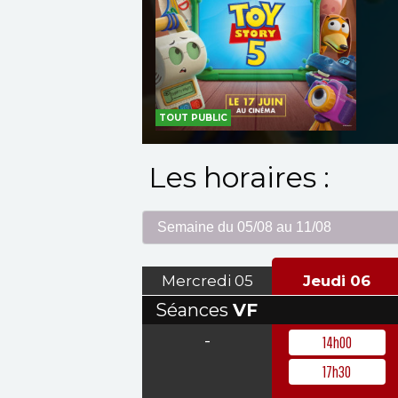
TOUT PUBLIC
Les horaires :
Mercredi
05
Jeudi
06
Séances
VF
-
14h00
17h30