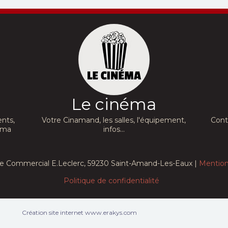
Le cinéma
nts,
Votre Cinamand, les salles, l'équipement,
Cont
néma
infos...
e Commercial E.Leclerc, 59230 Saint-Amand-Les-Eaux |
Mention
Politique de confidentialité
Création site internet www.erakys.com