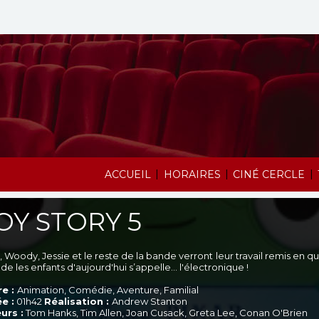
|
|
|
ACCUEIL
HORAIRES
CINÉ CERCLE
OY STORY 5
 Woody, Jessie et le reste de la bande verront leur travail remis en qu
e les enfants d'aujourd'hui s’appelle... l'électronique !
e :
Animation, Comédie, Aventure, Familial
e :
01h42
Réalisation :
Andrew Stanton
urs :
Tom Hanks, Tim Allen, Joan Cusack, Greta Lee, Conan O'Brien