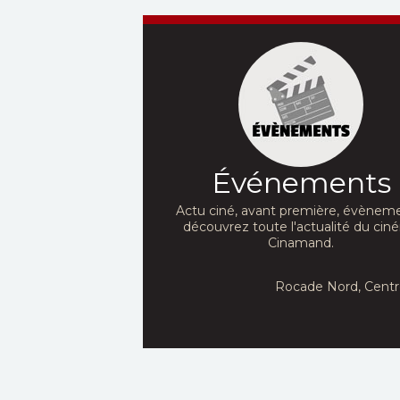
Événements
Actu ciné, avant première, évèneme
découvrez toute l'actualité du ci
Cinamand.
Rocade Nord, Centr