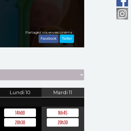
Partagez vos envies cinéma :
Facebook
Twitter
Lundi
10
Mardi
11
14h00
16h45
20h30
20h30