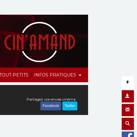
|
TOUT-PETITS
INFOS PRATIQUES
Partagez vos envies cinéma :
Facebook
Twitter