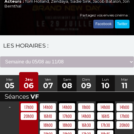
Acteurs :
Tom Holland, Zendaya, Sadie Sink, Jacob Batalon, Jon
Bernthal
Partagez vos envies cinéma :
Facebook
Twitter
LES HORAIRES :
Mer
Jeu
Ven
Sam
Dim
Lun
Mar
05
06
07
08
09
10
11
Séances
VF
-
17h00
14h00
14h00
11h00
14h00
14h00
20h00
16h10
17h00
14h00
16h15
17h00
18h00
18h00
16h30
17h30
20h00