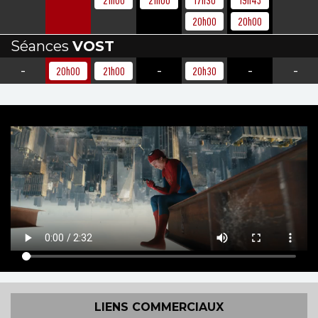
21h00
21h00
17h30
19h45
20h00
20h00
Séances
VOST
-
-
-
-
20h00
21h00
20h30
LIENS COMMERCIAUX