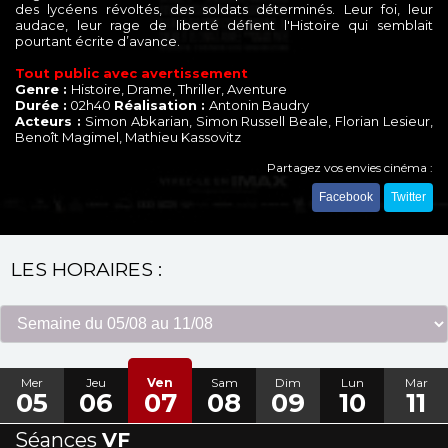
des lycéens révoltés, des soldats déterminés. Leur foi, leur
audace, leur rage de liberté défient l'Histoire qui semblait
pourtant écrite d’avance.
Tout public avec avertissement
Genre :
Histoire, Drame, Thriller, Aventure
Durée :
02h40
Réalisation :
Antonin Baudry
Acteurs :
Simon Abkarian, Simon Russell Beale, Florian Lesieur,
Benoît Magimel, Mathieu Kassovitz
Partagez vos envies cinéma :
Facebook
Twitter
LES HORAIRES :
Mer
Jeu
Ven
Sam
Dim
Lun
Mar
05
06
07
08
09
10
11
Séances
VF