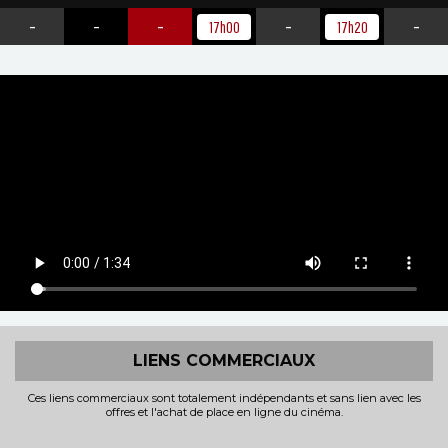
-
-
-
-
-
17h00
17h20
LIENS COMMERCIAUX
Ces liens commerciaux sont totalement indépendants et sans lien avec les
offres et l'achat de place en ligne du cinéma.