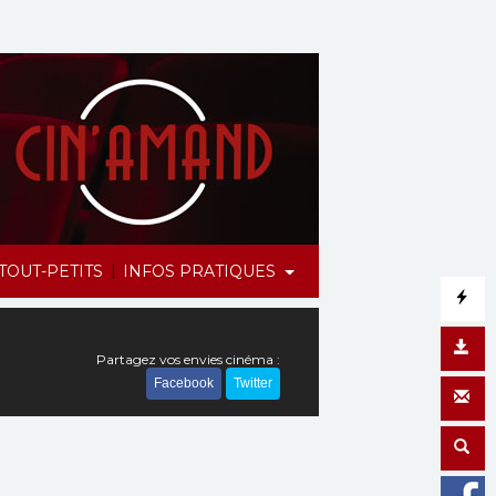
|
TOUT-PETITS
INFOS PRATIQUES
Partagez vos envies cinéma :
Facebook
Twitter