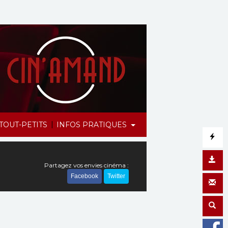
|
TOUT-PETITS
INFOS PRATIQUES
Partagez vos envies cinéma :
Facebook
Twitter