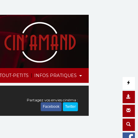
|
TOUT-PETITS
INFOS PRATIQUES
Partagez vos envies cinéma :
Facebook
Twitter