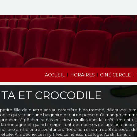
|
|
|
ACCUEIL
HORAIRES
CINÉ CERCLE
ITA ET CROCODILE
, petite fille de quatre ans au caractère bien trempé, découvre le
odile qui vit dans une baignoire et qui ne pense qu’à manger comme 
apprennent à pêcher, ramassent des myrtilles dans la forêt, tentent d
 la montagne et quand il neige, font des courses de luge ou encore du
e, une amitié entre aventuriers! Réédition cinéma de 8 épisodes de la 
 étoile, À la pêche, Les myrtilles, Le hérisson, La luge, Au ski, La nuit.