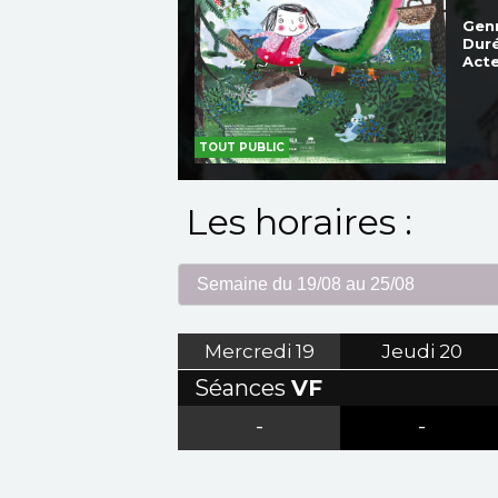
Genr
Duré
Acte
TOUT PUBLIC
Les horaires :
Mercredi
19
Jeudi
20
Séances
VF
-
-