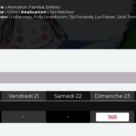
e :
Animation, Familial, Enfants
e :
00h40
Réalisation :
Siri Melchior
urs :
Lotte Heijs, Polly Lindeboom, Tijs Pacanda, Lux Parser, Jack Too
Vendredi
21
Samedi
22
Dimanche
23
-
-
11h00