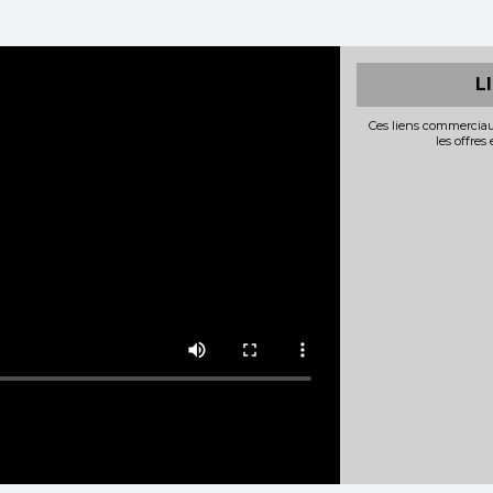
L
Ces liens commerciau
les offres