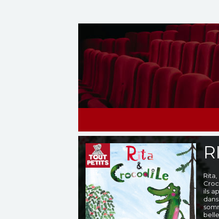
R
Rita
Croc
ils 
dans
somm
belle