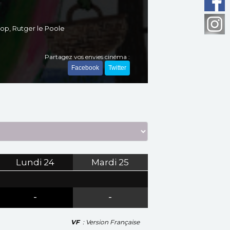
rop, Rutger le Poole
Partagez vos envies cinéma :
Facebook
Twitter
Lundi
24
Mardi
25
-
-
VF
: Version Française