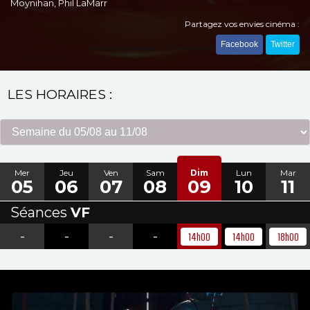
Moynihan, Phil LaMarr
Partagez vos envies cinéma :
Facebook
Twitter
LES HORAIRES :
Mer
Jeu
Ven
Sam
Dim
Lun
Mar
05
06
07
08
09
10
11
Séances
VF
-
-
-
-
14h00
14h00
18h00