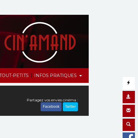
|
TOUT-PETITS
INFOS PRATIQUES
Partagez vos envies cinéma :
Facebook
Twitter