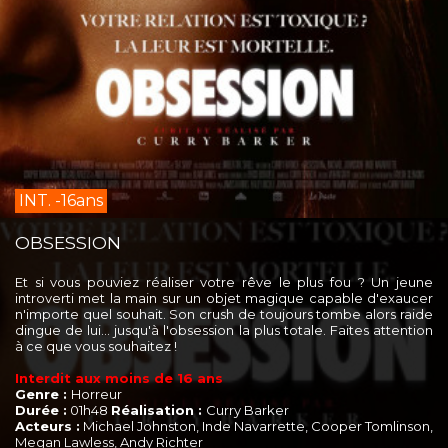
INT. -16ans
OBSESSION
Et si vous pouviez réaliser votre rêve le plus fou ? Un jeune
introverti met la main sur un objet magique capable d'exaucer
n'importe quel souhait. Son crush de toujours tombe alors raide
dingue de lui… jusqu'à l'obsession la plus totale. Faites attention
à ce que vous souhaitez !
Interdit aux moins de 16 ans
Genre :
Horreur
Durée :
01h48
Réalisation :
Curry Barker
Acteurs :
Michael Johnston, Inde Navarrette, Cooper Tomlinson,
Megan Lawless, Andy Richter