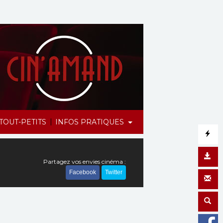
|
TOUT-PETITS
INFOS PRATIQUES
Partagez vos envies cinéma :
Facebook
Twitter