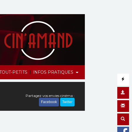
|
TOUT-PETITS
INFOS PRATIQUES
Partagez vos envies cinéma :
Facebook
Twitter