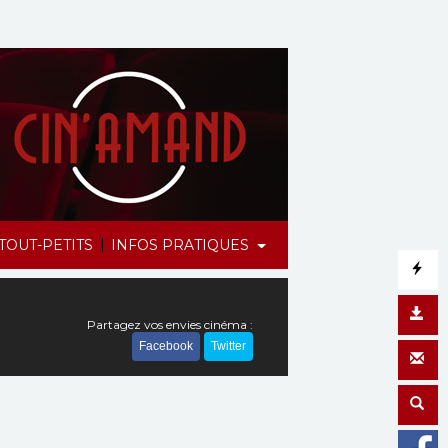
|
TOUT-PETITS
INFOS PRATIQUES
Partagez vos envies cinéma :
Facebook
Twitter