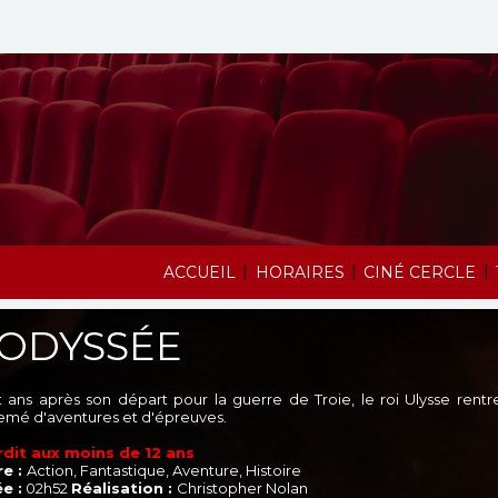
|
|
|
ACCUEIL
HORAIRES
CINÉ CERCLE
'ODYSSÉE
t ans après son départ pour la guerre de Troie, le roi Ulysse rent
emé d'aventures et d'épreuves.
rdit aux moins de 12 ans
e :
Action, Fantastique, Aventure, Histoire
e :
02h52
Réalisation :
Christopher Nolan