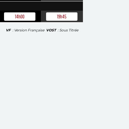
14h00
19h45
VF
: Version Française
VOST
: Sous Titrée