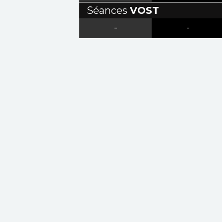
Séances
VOST
-
-