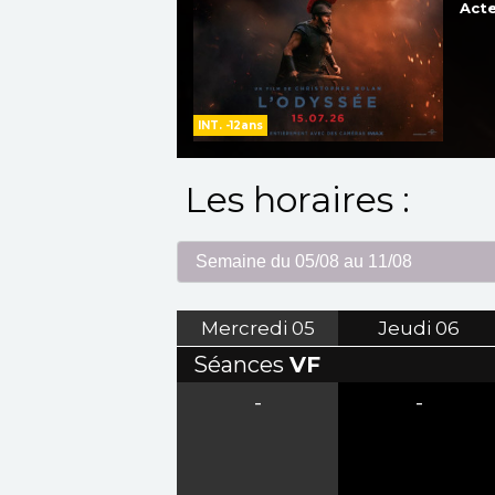
Acte
INT. -12ans
Les horaires :
Mercredi
05
Jeudi
06
Séances
VF
-
-