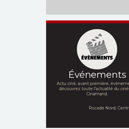
Événements
Actu ciné, avant première, évèneme
découvrez toute l'actualité du ci
Cinamand.
Rocade Nord, Centr