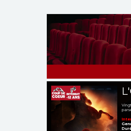
L
Ving
pars
Inte
Genr
Duré