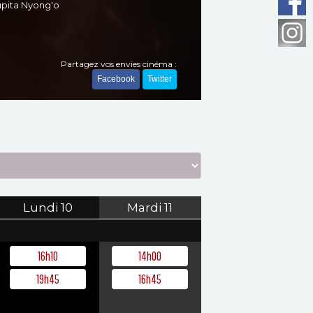
upita Nyong'o
Partagez vos envies cinéma :
Facebook
Twitter
Lundi
10
Mardi
11
16h10
14h00
19h45
16h45