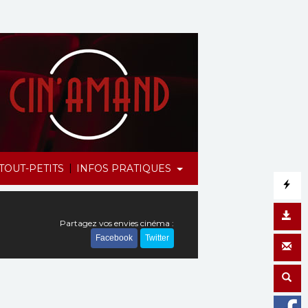
|
TOUT-PETITS
INFOS PRATIQUES
Partagez vos envies cinéma :
Facebook
Twitter