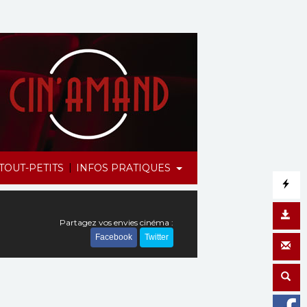
|
TOUT-PETITS
INFOS PRATIQUES
Partagez vos envies cinéma :
Facebook
Twitter