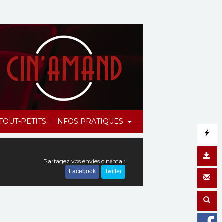
|
TOUT-PETITS
INFOS PRATIQUES
Partagez vos envies cinéma :
Facebook
Twitter