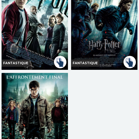
Bande-annonce
Bande-annonce
Réservation
Réservation
AVERT. TOUT PUBLIC
TOUT PUBLIC
FANTASTIQUE
FANTASTIQUE
HARRY POTTER ET LE PRINCE
HARRY POTTER ET LES
DE SANG MÊLÉ - HP6
RELIQUES DE LA MORT, 1ÈRE
PARTIE
Horaires et Infos
Horaires et Infos
Bande-annonce
Bande-annonce
Réservation
Réservation
TOUT PUBLIC
TOUT PUBLIC