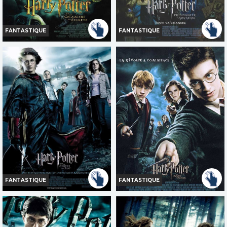
FANTASTIQUE
FANTASTIQUE
HARRY POTTER ET LA
HARRY POTTER ET LE
CHAMBRE DES SECRETS
PRISONNIER D'AZKABAN
Horaires et Infos
Horaires et Infos
Bande-annonce
Bande-annonce
Réservation
Réservation
TOUT PUBLIC
TOUT PUBLIC
FANTASTIQUE
FANTASTIQUE
HARRY POTTER ET LA COUPE
HARRY POTTER ET L'ORDRE
DE FEU
DU PHÉNIX
Horaires et Infos
Horaires et Infos