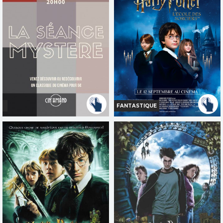
Bande-annonce
Bande-annonce
Réservation
Réservation
AVERT. TOUT PUBLIC
TOUT PUBLIC
FANTASTIQUE
LA SÉANCE MYSTÈRE
HARRY POTTER À L'ÉCOLE
DES SORCIERS
Horaires et Infos
Horaires et Infos
Bande-annonce
Bande-annonce
Réservation
Réservation
TOUT PUBLIC
TOUT PUBLIC